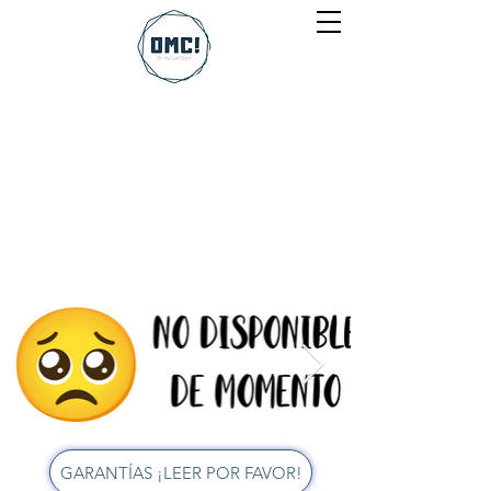
¡Hola! Cada estuche tiene su foto
real, por favor desliza las fotos
para que puedas ver a detalle el
que te interesa.
GARANTÍAS ¡LEER POR FAVOR!