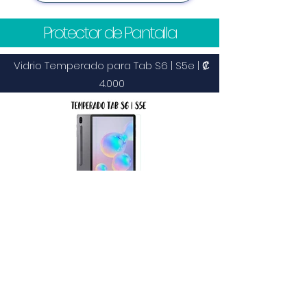
Protector de Pantalla
Vidrio Temperado para Tab S6 | S5e | ₡
4.000
Estuches Tab S6 10.5"
Estuche Samsung Tab S6 10.5 SM-
T860/T865