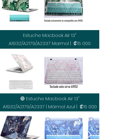
Estuche Macbook Air 13"
A1932/A2179/A2337 Marmol | ₡15 000
🔵 Estuche Macbook Air 13"
A1932/A2179/A2337 | Mármol Azul | ₡15 000