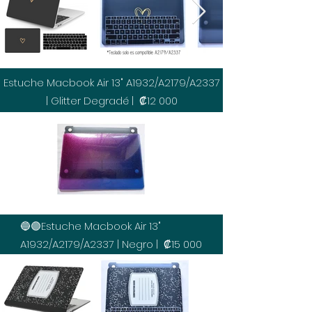
Estuche Macbook Air 13" A1932/A2179/A2337
| Glitter Degradé | ₡12 000
🔵🟣Estuche Macbook Air 13"
A1932/A2179/A2337 | Negro | ₡15 000