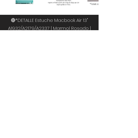
🔴*DETALLE Estuche Macbook Air 13"
A1932/A2179/A2337 | Marmol Rosado |
₡6.000
🔴🔵*DETALLE Estuche Macbook Air 13"
A1932/A2179/A2337 | Bombilla Negra |
₡10.000