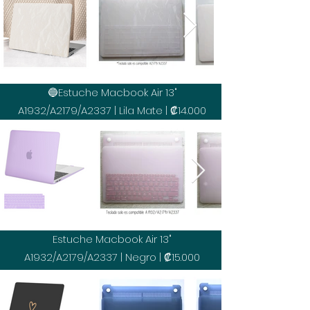
🔵Estuche Macbook Air 13"
A1932/A2179/A2337 | Lila Mate | ₡14.000
Estuche Macbook Air 13"
A1932/A2179/A2337 | Negro | ₡15.000