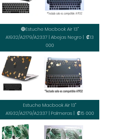
🔵Estuche Macbook Air 13"
A1932/A2179/A2337 | Abejas Negro | ₡13
000
Estuche Macbook Air 13"
A1932/A2179/A2337 | Palmeras | ₡15 000