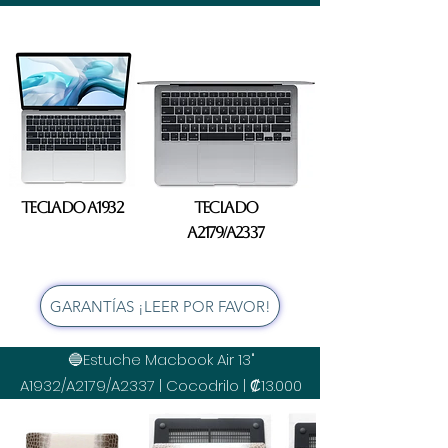
Teclado A1932
Teclado
A2179/A2337
GARANTÍAS ¡LEER POR FAVOR!
🔵Estuche Macbook Air 13"
A1932/A2179/A2337 | Cocodrilo | ₡13.000