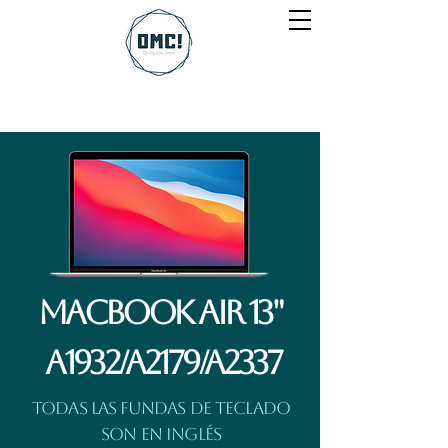
Macbook Air 13"
A1932/A2179/A2337
Todas las fundas de teclado
son en inglés