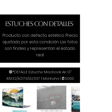
Estuches con Detalles
Producto con defecto estético. Precio
ajustado por esta condición. Las fotos
son finales y representan el estado
real.
🔴*DETALLE Estuche Macbook Air 13"
A1932/A2179/A2337 | Montaña | ₡6.000