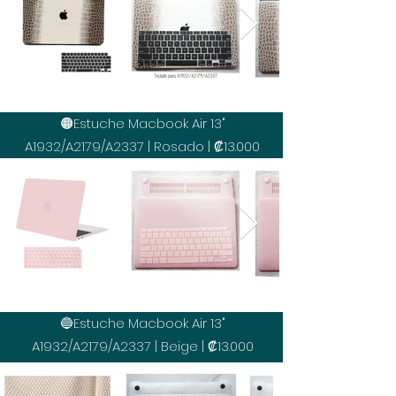
🟠Estuche Macbook Air 13"
A1932/A2179/A2337 | Rosado | ₡13.000
🔵Estuche Macbook Air 13"
A1932/A2179/A2337 | Beige | ₡13.000