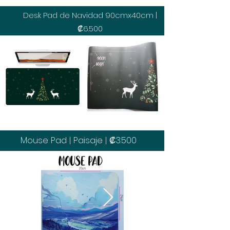
Desk Pad de Navidad 90cmx40cm |
₡6.500
Mouse Pad | Paisaje | ₡3.500