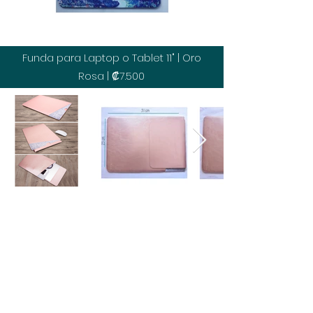
Funda para Laptop o Tablet 11" | Oro
Rosa | ₡7.500